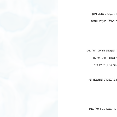
 התקופה שבה ניתן 
השרות. כלומר גם עם החיוב יעשה בשנת 2025 יש לחלק את החיוב עפ"י חודשי מתן השרות. שרות שניתן בשנת 2024 יחוייב ב17% מע"מ ושרות 
 תקופת החיוב חל שינוי 
אחרי שינוי שיעור 
המע"מ, יש לחייב את העסקה במע"מ באופן יחסי לתקופות השונות, כך שבגין ימי הצריכה לפני היום הקובע יחול מע"מ בשיעור 17%, ואילו לגבי 
ה ימים בתקופת החשבון היו 
ם המקרקעין על שמו 