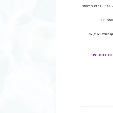
מקרקעין שנמכר וטרם הועבר לרשות הקונה עד 31.12.24, יחול שיעור המע"מ לפי מועד התשלום (17% לתשלום לפני 31.12.24 ו18%  לתשלום לאחר 
לדוגמא: קניתי בית והוא נרשם על שמי ברשות המקרקעין או שעברתי לגור בו בשנת 2024 , על אף שחלק מהתשלומים יבוצעו בשנת 2025, אני 
ות בתחומים 