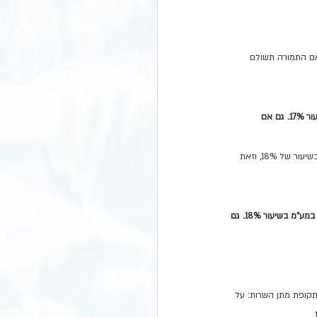
קבע לפי מועד מתן השירות. כך, על שירות שניתן עד 31.12.24 יחול מע"מ בשיעור 17%, גם אם התמורה תשולם 
לדוגמא: חשמלאי ביצע תיקון בבית הלקוח. העבודה נעשתה בדצמבר 2024 . ולכן החשמלאי מחייב את הלקוח במע"מ בשיעור 17%. גם אם 
 להפריד בין חלקיו, שישולם בסיום השירות: במידה והשירות הסתיים החל מ1.1.25 יוטל מע"מ בשיעור של 18%, וזאת 
לדוגמא: עו"ד הכין חוזה לקנית דירה. הכנת החוזה החלה בנובמבר 2024 והסתיימה בינואר 2025 . העו"ד מחייב את הלקוח במע"מ בשיעור 18%. גם 
תקופת מתן השרות: על 