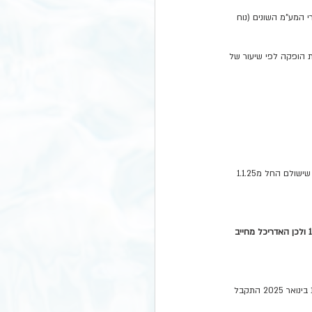
 המע"מ השונים (נוח 
 הופקה לפי שיעור של 
 כלומר בגין כל סכום שישולם החל מ1.1.25 
לדוגמא: אדריכל ביצע שרותי תכנון ללקוח. העבודה החלה בשנת 2024 והסתיימה בשנת 2025. התשלום נעשה לאחר 1.1.25 ולכן האדריכל מחייב 
בגין עסקאות כגון דמי שכירות ששולמו מראש (לפני 31.12.24 גם עבור תקופה ב 2025) יחול מע"מ בשיעור 17%. אם לאחר 1 בינואר 2025 התקבל 