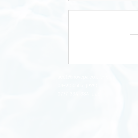
שנת 2024 מסתיימת - להלן מספר
 שיש לבצע לסגירת השנה
 הדוח השנתי (כמובן עשה/י
1. רכבים: לרשום את מונה הק"מ של כל
שרלוונטי לעסק שלך...):
כב המשמשים את העסק : כולל
פרטי, שכור וגם ליסינג. 2. ספירת קופה :
.
1
מייל: acc
@noycpa.co.il
טלפון:
08-9150505
פקס:
0777-334-334