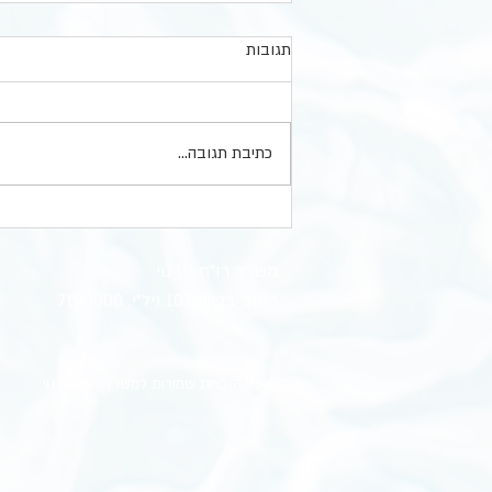
שנת 2025 מסתיימת. קו מנחה
תגובות
והמלצותינו:
שנת 2025 מסתיימת - למרות שהיום
מרבית העסקים מתנהלים בעזרת תוכנה
כתיבת תגובה...
וכביכול הכל "רשום", כדאי לנצל את סגירת
השנה להביט במספרים, סגירת תשלומים,
בדיקת חובות, מחשבה קדימה. אפילו
לחשבון נפש עסקי. נשמח לשבת אית
משרד רו"ח חן נוי
רחוב ברוש 107 ניל"י, 7193000
© כל הזכויות שמורות למשרד רו"ח חן נוי