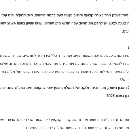
 דיגיטל לעסק אחר בצורה קבועה והחיוב נעשה פעם בכמה חודשים. חיוב המע"מ יהיה עפ"י
ן חשמל, טלפון, גז וכו', תקופת החיוב נעה בדרך כלל בין חודש לחודשיים. במידה ובמהלך
 הרלוונטי לפי מועד הצריכה. אם לא ניתן לייחס את היקף הצריכה לתקופות החיוב שלפני ו
1.
 לדוגמא: כולנו נקבל בינואר 2025 חשבון חשמל, שבו תהיה חלוקה של המע"מ באופן יחסי לתקופת חיוב המע"מ, כמ
ד החיוב במע"מ הוא מועד מסירת החזקה במקרקעין לידי הקונה או לשימושו, או עם רישו
ה תמורה כלשהי לפני מועד זה, יחול שיעור המע"מ לפי מועד התשלום.