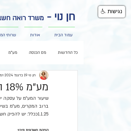
נגישות
חן נוי -
משרד רואה חשבו
עמוד הבית
אודות
שרותי המ
כל החדשות
מס הכנסה
מע"מ
חן נוי
19 בדצמ׳ 2024
זמן 
עמ"י אית"ן חו"ל
כלכלת המשפחה ו
מע"מ 18% החל מ 1.1.2025 - חשוב לדעת
שיעור המע"מ על עסקה יעלה מ- 17% ל- 18% החל מיום
1.1.25ככלל: יש להפיק חשבונית תוך 7 ימים ממועד החיוב/תשלום.
הפקת חשבונית וזיכוי