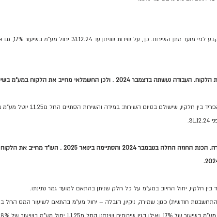
בשירות חד-פעמי שיעור המע"מ י
31.
 בין חלקיו, יחול החיוב במע"מ על כל חלק שניתן בהתאם למועד גמר נתינתו.
התחשבנות חודשית) כגון: שמירה, ניקיון, הובלה – יחול מע"מ בהתאם לשיעור המס החל ב