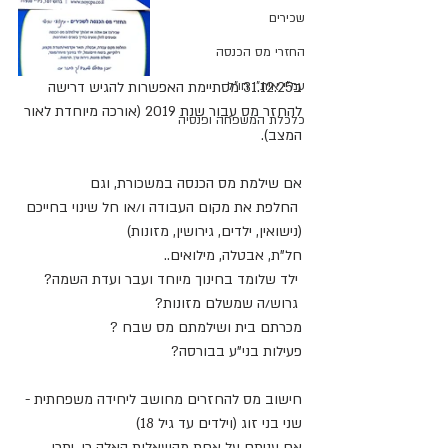
שכירים
החזרי מס הכנסה
עמ"י אית"ן חו"ל
ב31.12.25 מסתיימת האפשרות להגיש דרישה 
להחזר מס עבור שנת 2019 (אורכה מיוחדת לאור 
כלכלת המשפחה ופנסיה
המצב).
אם שילמת מס הכנסה במשכורת, וגם
 החלפת את מקום העבודה ו/או חל שינוי בחייכם 
(נישואין, ילדים, גירושין, מזונות)
חל"ת, אבטלה, מילואים..
 ילד שלומד בחינוך מיוחד ועבר ועדת השמה?
 גרוש/ה שמשלם מזונות?
מכרתם בית ושילמתם מס שבח ?
פעילות בני"ע בבורסה?
חישוב מס להחזרים מחושב ליחידה משפחתית - 
שני בני זוג (וילדים עד גיל 18) 
אם עניתם על אחת מהשאלות האלה כן, יתכן 