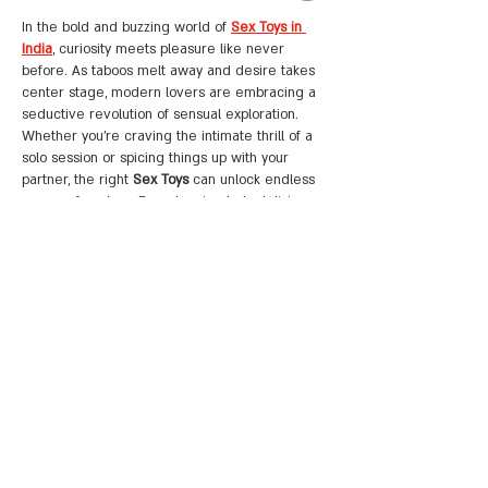
In the bold and buzzing world of 
Sex Toys in 
India
, curiosity meets pleasure like never 
before. As taboos melt away and desire takes 
center stage, modern lovers are embracing a 
seductive revolution of sensual exploration. 
Whether you're craving the intimate thrill of a 
solo session or spicing things up with your 
partner, the right 
Sex Toys
 can unlock endless 
waves of ecstasy. From teasing to tantalizing, 
there’s something sinfully sexy for every 
fantasy—especially the irresistibly delicious 
Dildo
 collection that’s designed to…
עוד
לייק
להשיב
Cupidbaba
21 במאי 2025
Explore the world of 
brazzers porn videos
, 
where fantasy meets high-end adult 