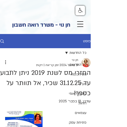
חן נוי - משרד רואה חשבון
פוסט
כל החדשות
חן נוי
כל החדשות
19 בדצמ׳ 2024
זמן קריאה 1 דקות
החזרי מס לשנת 2019 ניתן לתבוע
מס הכנסה
עד 31.12.25 שכיר, אל תוותר על
מע"מ
כספך!
ביטוח לאומי
עודכן:
18 בפבר׳ 2025
דוחות
עצמאים
פתיחת עסק