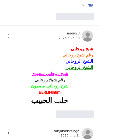
עוד
לייק
להשיב
meery23
03 באוג׳ 2025
شيخ روحاني
رقم شيخ روحاني
الشيخ الروحاني
الشيخ الروحاني
شيخ روحاني سعودي
رقم شيخ روحاني
شيخ روحاني مضمون
BERLINintim
جلب 
الحبيب
לייק
להשיב
sanjanadotsingh
21 ביוני 2025