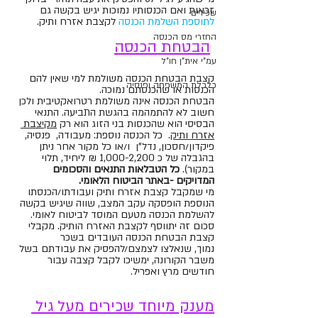
זכאות ואם הכנסותיו נמוכות יגיש בקשה גם
שכירים
לתוספת השלמת הכנסה
לקצבת אזרח ותיק. 
החזרי מס הכנסה
הבטחת 
הכנסה
עמ"י אית"ן חו"ל
קצבת הבטחת הכנסה משולמת למי שאין להם 
כלכלת המשפחה ופנסיה
הכנסות או שהכנסתם נמוכה. 
הבטחת הכנסה אינה משולמת רטרואקטיבית ולכן 
חשוב לא להתמהמה בהגשת התביעה. התנאי 
הבסיסי הוא שהכנסות בני הזוג הוא רק 
מקיצבת 
אזרח ותיק
.  כל הכנסה נוספת: מעבודה,  פנסיה, 
פיקדון/חסכון, נדל"ן  ו/או כל מקור אחר ניתן 
בהגבלה של כ 1,000-2,200 ₪ ליחיד, תלוי 
במקור). 
כל הטבלאות התנאים והסכומים 
המדויקים -באתר הביטוח הלאומי.
מי שמקבל קצבת אזרח ותיק ועבודתו/הכנסתו 
הנוספת הופסקה עקב המצב, שווה שיגיש בקשה 
להשלמת הכנסה מטעם המוסד לביטוח לאומי. 
סכום זה יתווסף לקצבת האזרח הותיק. 
מקבלי 
קצבת הבטחת הכנסה העובדים בשכר 
נמוך, שנאלצו לצמצם/להפסיק את עבודתם בשל 
משבר הקורונה, ימשיכו לקבל קצבה עבור 
חודשים מרץ ואפריל.
מענק מיוחד שכירים מעל גיל 