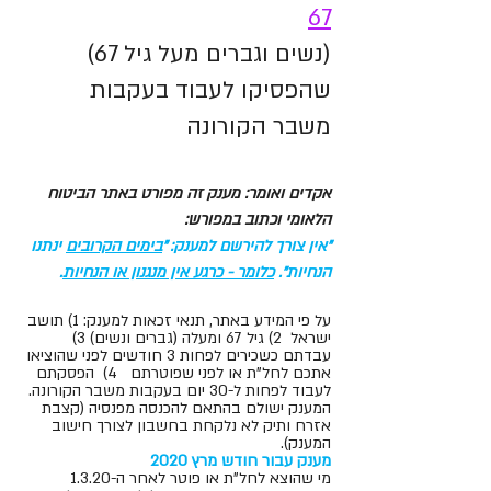
67
(נשים וגברים מעל גיל 67) 
שהפסיקו לעבוד בעקבות 
משבר הקורונה
אקדים ואומר: מענק זה מפורט באתר הביטוח 
הלאומי וכתוב במפורש:
"אין צורך להירשם למענק: "
בימים הקרובים
 ינתנו 
הנחיות". 
כלומר - כרגע אין מנגנון או הנחיות
.
על פי המידע באתר, תנאי זכאות למענק: 1) תושב 
ישראל
2) גיל 67 ומעלה (גברים ונשים) 3) 
עבדתם כשכירים לפחות 3 חודשים לפני שהוציאו 
אתכם לחל"ת או לפני שפוטרתם 
4)  הפסקתם 
לעבוד לפחות ל-30 יום בעקבות משבר הקורונה.
המענק ישולם בהתאם להכנסה מפנסיה (קצבת 
אזרח ותיק לא נלקחת בחשבון לצורך חישוב 
המענק).
מענק עבור חודש מרץ 2020
מי שהוצא לחל"ת או פוטר לאחר ה-1.3.20 