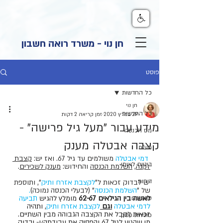
חן נוי - משרד רואה חשבון
פוסט
כל החדשות
חן נוי
כל החדשות
29 במרץ 2020
זמן קריאה 2 דקות
מידע עבור "מעל גיל פרישה" -
מס הכנסה
קצבה אבטלה מענק
מע"מ
דמי אבטלה 
משולמים עד גיל 67. ואז יש: 
קצבת 
ביטוח לאומי
זקנה
, 
השלמת הכנסה
 והחידוש: 
מענק לשכירים
.
דוחות
יש לבדוק זכאות ל"
לקצבת אזרח ותיק
", ותוספת 
של "
השלמת הכנסה
" (לבעלי הכנסה נמוכה)
. 
לאשה בין הגילאים 62-67
 מומלץ להגיש
תביעה 
עצמאים
לדמי אבטלה
וגם 
ל
קצבת אזרח ותיק
, ותהיה  
זכאית לקבל את הקצבה הגבוהה מבין השתיים. 
פתיחת עסק
מי שהגיע לגיל 67 והפסיק את עבודתה/ו- יבדוק 